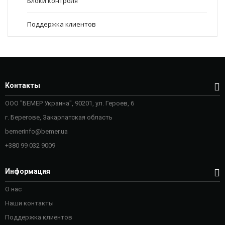
Блоки контроля
Поддержка клиентов
Контакты
ООО
"БЕМЕР
Украина
"
,
90201,
ул.
Героев
, 6
г
.
Берегове
,
Закарпатская
область
bemerinfo@bemer.ua
+380 99 032 9009
Информация
О нас
Наши контакты
Поддержка клиентов