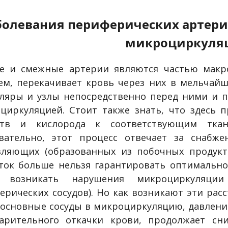
болевания периферических артери
микроциркуля
е и смежные артерии являются частью макро
ем, перекачивает кровь через них в мельчайш
ляры и узлы непосредственно перед ними и п
циркуляцией. Стоит также знать, что здесь 
ств и кислорода к соответствующим ткан
вательно, этот процесс отвечает за снабж
вляющих (образованных из побочных продукто
ток больше нельзя гарантировать оптимально
т возникать нарушения микроциркуляци
ерических сосудов). Но как возникают эти рас
 основные сосуды в микроциркуляцию, давлени
арительного откачки крови, продолжает сн