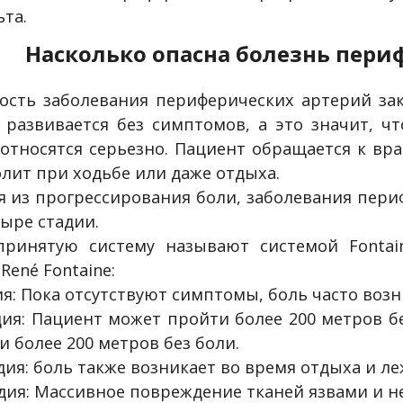
ьта.
Насколько опасна болезнь пери
ость заболевания периферических артерий зак
 развивается без симптомов, а это значит, ч
 относятся серьезно. Пациент обращается к врач
олит при ходьбе или даже отдыха.
я из прогрессирования боли, заболевания пер
тыре стадии.
ринятую систему называют системой Fontain
René Fontaine:
ия: Пока отсутствуют симптомы, боль часто возн
адия: Пациент может пройти более 200 метров бе
и более 200 метров без боли.
тадия: боль также возникает во время отдыха и ле
тадия: Массивное повреждение тканей язвами и н