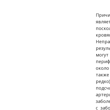
Причи
являе
поско
кровя
Непра
резул
могут
периф
около
также
редко
подсч
артер
забол
с заб