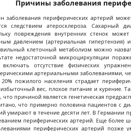
Причины заболевания перифе
н заболевания периферических артерий может
тся следствием атеросклероза. Сахарный д
льку повреждения внутренних стенок может
ным давлением (артериальная гипертензия) 
вильный клеточный метаболизм можно назват
ьтате недостаточной микроциркуляции пораж
 включать отсутствие физических упражне
ерическими артериальными заболеваниями, че
 20% пожилого населения страдает перифери
 избыточный вес, плохое питание и курение. Т
), что причиной является генетическая предра
итано, что примерно половина пациентов с ди
ий умирают в течение десяти лет. В Германии 
еванием периферических артерий. Еще более ш
олеваниями периферических артерий позже у