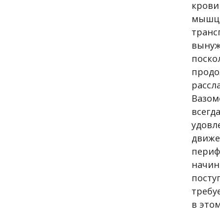
крови
мышц
транс
вынуж
поско
продо
рассл
Вазом
всег
удовл
движе
периф
начин
посту
требу
в этом