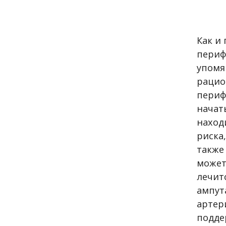
Как и
периф
упомя
рацио
периф
начат
наход
риска
также
может
лечит
ампут
арте
подде