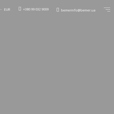
+380 99 032 9009
EUR
bemerinfo@bemer.ua