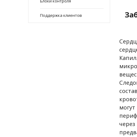
Блоки контроля
За
Поддержка клиентов
Сердц
сердц
Капил
микро
веще
Следо
соста
крово
могу
периф
через
предв