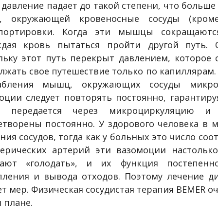
 давление падает до такой степени, что больш
, окружающей кровеносные сосуды (кроме
портировки. Когда эти мышцы сокращаются
дая кровь пытаться пройти другой путь. 
льку этот путь перекрыт давлением, которое 
лжать свое путешествие только по капиллярам
абления мышц, окружающих сосуды микроц
оции следует повторять постоянно, гарантиру
да передается через микроциркуляцию и
етворены постоянно. У здорового человека в 
ния сосудов, тогда как у больных это число со
ерических артерий эти вазомоции настолько
ают «голодать», и их функция постепенно
пления и вывода отходов. Поэтому лечение 
ет мер. Физическая сосудистая терапия BEMER 
 плане.