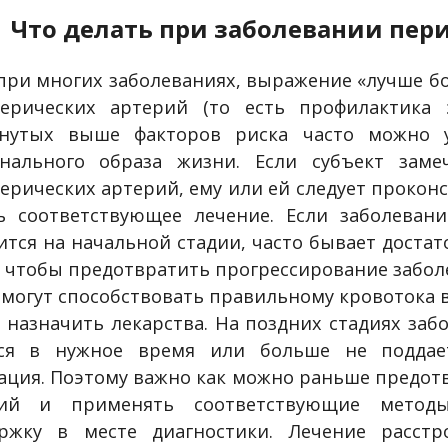
Что делать при заболевании пер
 при многих заболеваниях, выражение «лучше боя
ерических артерий (то есть профилактика 
нутых выше факторов риска часто можно 
нального образа жизни. Если субъект заме
ерических артерий, ему или ей следует прокон
ь соответствующее лечение. Если заболеван
ится на начальной стадии, часто бывает доста
, чтобы предотвратить прогрессирование забо
 могут способствовать правильному кровотока 
 назначить лекарства. На поздних стадиях заб
ся в нужное время или больше не поддает
ация. Поэтому важно как можно раньше предот
рий и применять соответствующие методы
ржку в месте диагностики. Лечение расстр