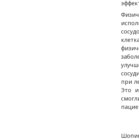
эффек
Физич
испол
сосуд
клетк
физи
забол
улуч
сосуд
при л
Это и
смогл
пацие
Шопин