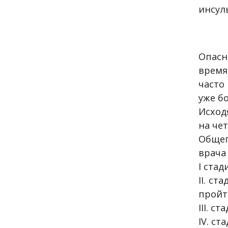
инсул
Опасн
время
часто
уже б
Исход
на че
Общеп
врача 
I стад
II. ст
пройт
III. с
IV. с