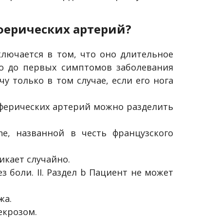
ферических артерий?
лючается в том, что оно длительное
то до первых симптомов заболевания
у только в том случае, если его нога
иферических артерий можно разделить
e, названной в честь французского
икает случайно.
з боли. II. Раздел b Пациент не может
жа.
екрозом.