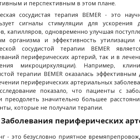
тивным и перспективным в этом плане.
еская сосудистая терапия BEMER - это науч
ьзует сигналы стимуляции для ускорения 
ов, капилляров, одновременно улучшая поступл
ам организма и эффективность утилизации 
ческой сосудистой терапии BEMER являет
еваний периферических артерий, так и в лечен
шения микроциркуляции). Например, клин
истой терапии BEMER
оказалась эффективным 
ечении периферических артериальных заболева
сследование показало, что пациенты с заб
и преодолеть значительно большее расстоян
нты, которые не получали терапии.
Заболевания периферических арте
г - это безусловно приятное времяпрепровож