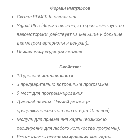
Формы
импульсов
Сигнал
BEMER III
поколения.
Signal Plus
(форма
сигнала, которая
действует
на
вазомоторики
:
действует
на меньшие
и
большие
диаметром
артериолы
и
венулы
)
.
.
Ночная
конфигурация
сигнала.
Свойства:
10 уровней
интенсивности.
3
предварительно
встроенные
программы.
9 мест
для
программирования.
Дневной
режим.
Ночной
режим (
с
продолжительностью
сна
от
6 до
10 часов
)
.
Модуль
для приема
чип
карты
(возможно
расширение
для
любого количества
программ).
Возможность
программирования
чип
карты.