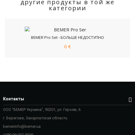
другие продукты в той же
категории
BEMER Pro Set - БОЛЬШЕ НЕДОСТУПНО
0 €
Контакты
ООО
"БЕМЕР
Украина
"
,
90201,
ул.
Героев
, 6
г
.
Берегове
,
Закарпатская
область
bemerinfo@bemer.ua
+380 99 032 9009