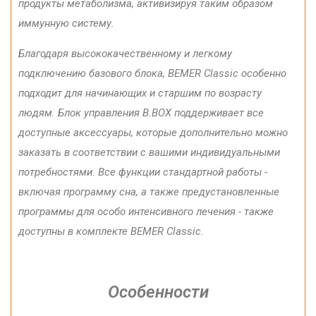
продукты метаболизма, активизируя таким образом
иммунную систему.
Благодаря высококачественному
и
легкому
подключению
базового
блока
,
BEMER Classic
особенно
подходит
для
начинающих
и
старшим
по возрасту
людям
.
Блок управления
B.BOX
поддерживает
все
доступные аксессуары
,
которые
дополнительно
можно
заказать
в соответствии с вашими
индивидуальными
потребностями.
Все функции
стандартной
работы -
включая программу
сна
,
а
также
предустановленные
программы
для особо
интенсивного
лечения -
также
доступны в
комплекте
BEMER Classic
.
Особенности